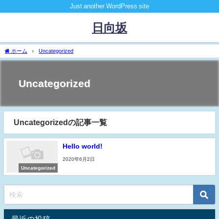
Just another WordPress site
日向坂
ホーム
Uncategorized
Uncategorized
Uncategorizedの記事一覧
Hello world!
2020年6月2日
Uncategorized
最近の投稿